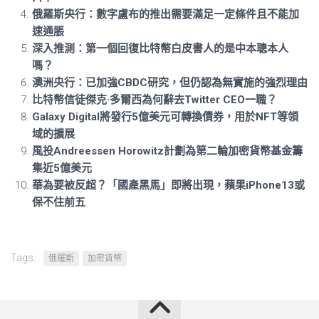
俄羅斯央行：數字盧布的推出需要滿足一定條件且不能加
速通脹
深入推測：第一個回復比特幣白皮書人的是中本聰本人
嗎？
澳洲央行：已加強CBDC研究，但仍認為無實施的強烈理由
比特幣信徒傑克·多爾西為何辭去Twitter CEO一職？
Galaxy Digital將發行5億美元可轉換債券，用於NFT等領
域的擴展
風投Andreessen Horowitz計劃為第二輪加密貨幣基金籌
集近5億美元
華為要被反超？「國產黑馬」即將出現，蘋果iPhone13或
保不住前五
Tags:
俄羅斯
加密貨幣