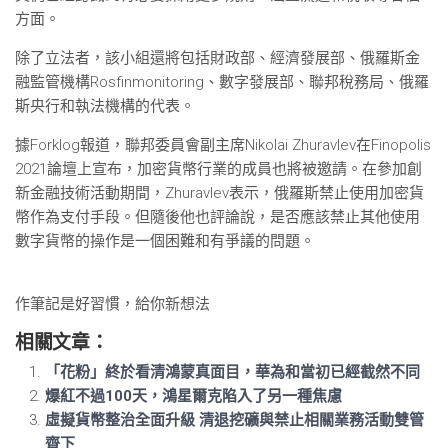
方面。
除了立法者，該小組還將包括財政部、經濟發展部、俄羅斯金
融監管機構Rosfinmonitoring、數字發展部、聯邦稅務局、俄羅
斯央行和執法機構的代表。
據Forklog報道，聯邦委員會副主席Nikolai Zhuravlev在Finopolis
2021論壇上宣布，加密貨幣行業的成員也將被邀請。在參加創
新金融技術活動期間，Zhuravlev表示，俄羅斯禁止使用加密貨
幣作為支付手段。但隨後他也評論說，是否應該禁止其他使用
數字貨幣的操作是一個困難和有爭議的問題。
作筆記是好習慣，給你新想法
相關文章：
「花粉」終於看清鴻蒙真面目，華為和當初已經截然不同
爆紅不過100天，鴻星爾克陷入了另一種焦慮
虛擬貨幣整治全面升級 清退挖礦與禁止相關業務活動雙管
齊下