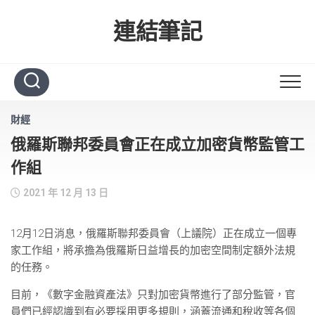
Skip
to
連結筆記
content
財經
俄羅斯聯邦委員會正在成立加密貨幣監管工
作組
2021 年 12 月 13 日
12月12日消息，俄羅斯聯邦委員會（上議院）正在成立一個專
家工作組，將承擔為俄羅斯日益增長的加密空間制定額外法規
的任務。
目前，《數字金融資產法》只對加密貨幣進行了部分監管，官
員們已經認識到有必要採用更多規則，涵蓋流通和稅收等各個