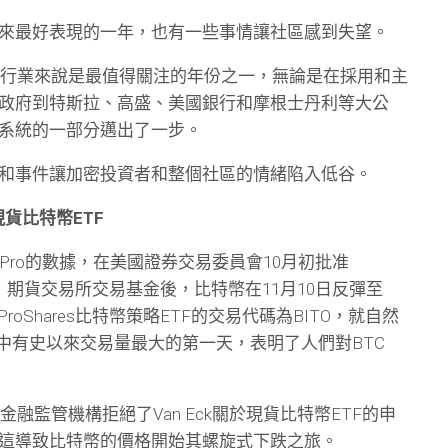
來最好表現的一年，也有一些事情讓社區感到失望。
貨幣行業來說是最值得關注的年份之一，無論是在採用和主
政府到特斯拉、高盛、美國銀行和摩根士丹利等大公
系統的一部分邁出了一步。
和事件讓加密投資者和整個社區的情緒陷入低谷。
現貨比特幣ETF
arkets Pro的數據，在美國證券交易委員會10月初批准
BTC）期貨交易所交易基金後，比特幣在11月10日反彈至
ProShares比特幣策略ETF的交易代碼為BITO，就自然
F中有史以來交易量最大的第一天，表明了人們對BTC
金融監管機構拒絕了Van Eck關於現貨比特幣ETF的申
這導致比特幣的價格開始其螺旋式下跌之旅。