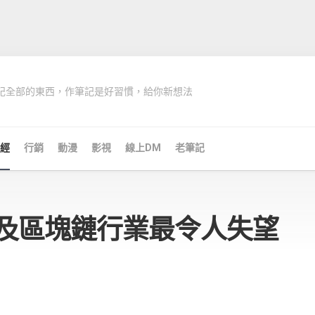
記全部的東西，作筆記是好習慣，給你新想法
經
行銷
動漫
影視
線上DM
老筆記
密及區塊鏈行業最令人失望