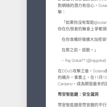
對網絡的潛力有信心。Solan
擊：
「如果你沒有幫助@sol
你在仇恨者的舞會上爭奪頭
在你准備好做擴大加密貨
在那之前，退散。」
– Raj Gokal?? (@rajgoka
在DDoS攻擊之後，Sola
的飆升。事實上，在11月12日
Cardano，成為開發最多
幣安智能鏈：安全漏洞
幣安智能鏈是幣安鏈的平行