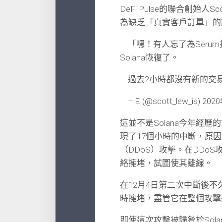
DeFi Pulse的聯合創始人
為缺乏「真實客戶訂單」的
「嘿！有人忘了為Seru
Solana恢復了。
過去2小時都沒有新的交
– Ξ (@scott_lew_is) 20
這並不是Solana今年經歷
現了17個小時的中斷，原因是9
（DDoS）攻擊。在DDo
絡擁堵，試圖使其離線。
在12月4日第二次中斷後不
時擁堵，盡管它在整個攻擊
即使這次攻擊被歸咎於Sol