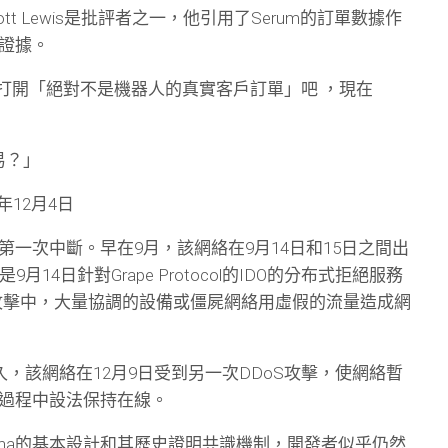
Scott Lewis是批評者之一，他引用了Serum的訂單數據作
證據。
m打開「絕對不是機器人的真實客戶訂單」吧 ，現在
易？」
20年12月4日
的第一次中斷。早在9月，該網絡在9月14日和15日之間出
月14日針對Grape Protocol的IDO的分布式拒絕服務
S攻擊中，大量協調的設備或僵屍網絡用虛假的流量造成網
久，該網絡在12月9日受到另一次DDoS攻擊，使網絡暫
過程中設法保持在線。
ana的基本設計和其歷史證明共識機制，開發者似乎仍然