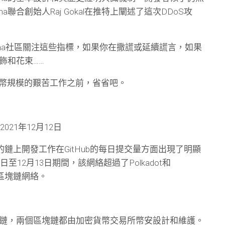
a聯合創始人Raj Gokal在推特上闡述了這次DDoS攻
ana社區關注這些指標，如果你在撒謊或延續謊言，如果
飾和花束……
幣規模的艱苦工作之前，省省吧。
l) 2021年12月12日
na的鏈上開發工作在GitHub的每日提交量方面出現了明顯
至12月13日期間，該網絡超過了Polkadot和
的區塊鏈網絡。
鏈，兩個區塊鏈都由加密貨幣交易所幣安設計和維護。