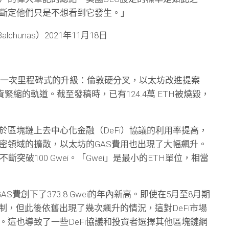
斷定他們只是不想看到它發生。」
cBalchunas）2021年11月18日
歷了一次里程碑式的升級：倫敦硬分叉，以太坊改進提案
通貨緊縮的軌道。截至發稿時，已有124.4萬 ETH被燒毀，
於區塊鏈上去中心化金融（DeFi）協議的利用率提高，
加密領域的擴散，以太坊的GAS費用也出現了大幅飆升。
不斷突破100 Gwei。「Gwei」是最小的ETH單位，相當
S費創下了373.8 Gwei的年內新高。即使在5月至8月期
制，但此後依舊出現了幾次飆升的情況，這對DeFi市場
。這也導致了一些DeFi協議和投資者選擇其他區塊鏈網