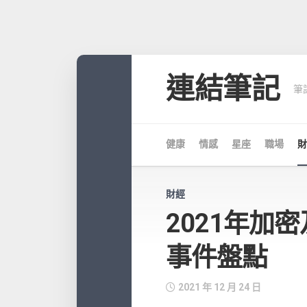
Skip
to
連結筆記
筆
content
健康
情感
星座
職場
財
財經
2021年加
事件盤點
2021 年 12 月 24 日