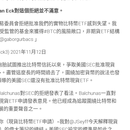
 van Eck對這個拒絕並不滿意。
委員會拒絕批准我們的實物比特幣ETF感到失望。我
監管的基金來獲得#BTC的風險敞口，非期貨ETF結構
aborgurbacs 」
Eck3) 2021年11月12日
oss雙胞胎試圖推出比特幣信託以來，爭取美國SEC批准現貨
年多。盡管這麼長的時間過去了，圍繞加密貨幣的說法也發
ler領導的美國SEC還沒有批准比特幣現貨ETF。
alchunas對SEC的拒絕發表了看法。Balchunas一直對
個現貨ETF申請發表意見。他已經成為追蹤圍繞比特幣和
發展的重要聲音之一。
（現貨比特幣ETF申請）=我對@JSeyff今天解釋現貨
）的偉大筆記的總結。美國SEC設定的標準是如此之