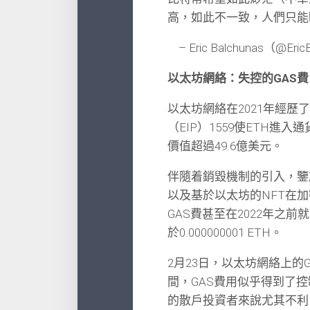
高，如此不一致，人們只能
– Eric Balchunas（@Eri
以太坊網絡：失控的GAS費
以太坊網絡在2021年經
（EIP）1559使ETH進入
價值超過49.6億美元。
伴隨着銷毀機制的引入，鑒
以及基於以太坊的NFT在
GAS費甚至在2022年之前就
於0.000000001 ETH。
2月23日，以太坊網絡上的GA
間，GAS費用似乎得到了控
的散戶投資者來說尤其不利