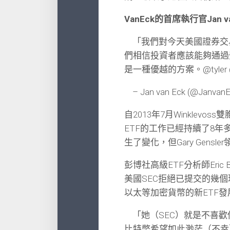
VanEck的首席執行官Jan
「我們對今天美國證券交易
們相信投資者應該能夠通過受
是一種優越的方案。@tyler @g
– Jan van Eck (@Janvan
自2013年7月Winklev
ETF的工作已經持續了8
生了變化，但Gary Gens
彭博社高級ETF分析師Eric B
美國SEC拒絕已提交的幾
以太等加密貨幣的新ETF
「她（SEC）就是不喜歡你
比特幣希望如此渺茫（不幸