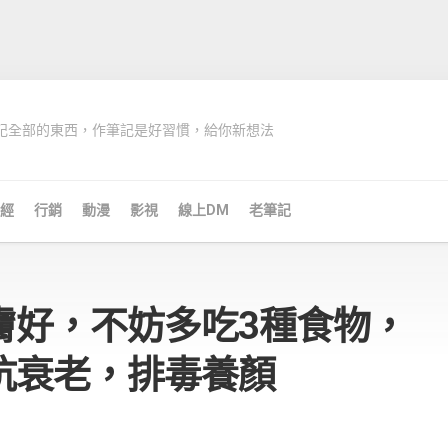
記全部的東西，作筆記是好習慣，給你新想法
經
行銷
動漫
影視
線上DM
老筆記
膚好，不妨多吃3種食物，
抗衰老，排毒養顏