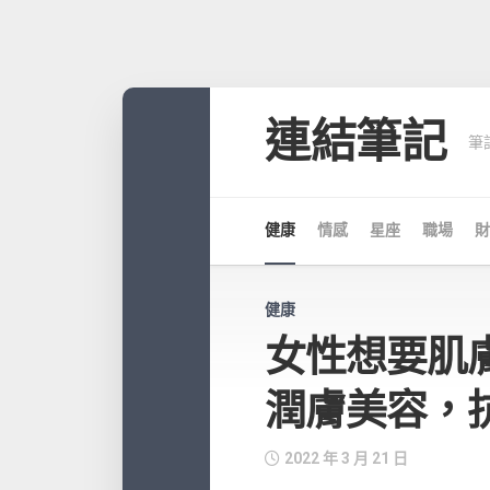
Skip
to
連結筆記
筆
content
健康
情感
星座
職場
財
健康
女性想要肌
潤膚美容，
2022 年 3 月 21 日