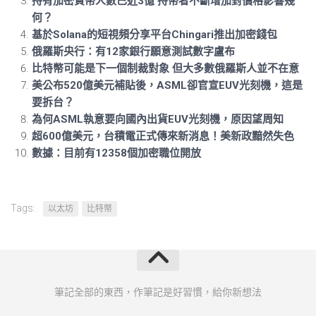
持有加密貨幣人數已近3億 持幣者不斷增加對價格影響幾
何？
基於Solana的短視頻分享平台Chingari推出加密錢包
俄羅斯央行：有12家銀行願意測試數字盧布
比特幣可能是下一個制裁對象 但大多數俄羅斯人並不在意
美公布520億美元補貼後，ASML卻官宣EUV光刻機，這是
要拆台？
為何ASML執意要向國內出貨EUV光刻機，原因望周知
超600億美元，台積電正式傳來新消息！美新政黯然失色
數據：目前有12358個加密職位開放
Tags:
以太坊
比特幣
筆記全部的東西，作筆記是好習慣，給你新想法