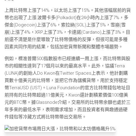
上周比特幣上漲了14%，以太坊上漲了15%。其他漲幅居前的貨
幣也出現了上漲:波爾卡多(Polkadot)在24小時內上漲了7%，多
傑金(Dogecoin)上漲了6%，索拉納(SOL)上漲了5%，雪崩(雪
崩)上漲了4%，XRP上漲了3%，卡達諾(Cardano)上漲了3%。目
前還不清楚是什麼導致了比特幣價格的反彈，但很可能是多種
因素共同作用的結果，包括加密貨幣新聞和整體市場趨勢。
例如，標准普爾500指數股市已經連續一周上漲，而比特幣與股
市的相關性達到了17個月以來的最高水平。此外，協議Terra
(LUNA)的創始人Do Kwon在Twitter Spaces上表示，他計劃購
買數十億美元的比特幣，並把它作為儲備貨幣，用於支持穩定
幣TerraUSD (UST)。Luna Foundation的官方比特幣錢包地址目
前持有的比特幣超過11億美元，Kwon還計劃積累價值100億美
元的BTC幣。據Glassnode介紹，交易所的比特幣余額也處於三
年多來的最低水平，表明需求增加，而且投資者有興趣通過硬
件錢包等冷藏方式將比特幣帶出交易所。