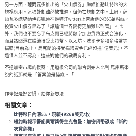
另一方面，薩爾瓦多推出的「火山債券」繼續推動比特幣的大
規模應用。這項計劃雖然被推遲，但仍在規劃之中。上周，薩
爾瓦多總統納伊布凱萊在推特(Twitter)上告訴他的360萬粉絲，
投資火山債券是為了「讓這個世界變得更加難以監管」。此
外，我們也不要忘了烏克蘭已經將數字加密貨幣正式合法化，
而且該國還在繼續接受比特幣、以太坊、波爾卡多和多格幣等
捐贈(目前為止，烏克蘭的接受捐贈資金已經超過1億美元)，不
過個人並不認為，這些對他們的戰局有利。
不過加密市場的復蘇，用道根公司的聯合創始人比利·馬庫斯來
說的話那就是:「答案總是操縱。「
作筆記是好習慣，給你新想法
相關文章：
比特幣日內漲5%，現報49268美元/枚
紐約時報示警諾貝爾獎得主克魯曼：加密貨幣恐成「新的
次貸危機」