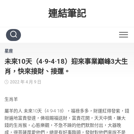
Skip
to
連結筆記
content
星座
未來10天（4·9-4·18）迎來事業巔峰3大生
肖，快來接財、接運。
2022 年 4 月 9 日
生肖羊
屬羊的人 未來10天（4·9-4·18），福祿多多，財運紅得發紫，錢
財遍地富貴發達，佛祖賜福送財，富貴花開，天天中獎，賺大
錢的生肖猴，心態樂觀，不急不躁的他們默默付出，大器晚
成，得菩薩厚愛他們，總是有好事臨頭，發財對他們來說不是