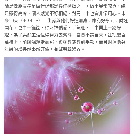
論是做朋友還是做伴侶都是最佳選擇之一，做事異常較真，總
是顯得高冷，讓人感覺不好相處，對另一半也會非常用心。未
來10天（4·9-4·18），生肖雞他們好運加身，家有好事到，財運
開花，喜事一籮筐，得財神偏愛，手氣旺，，事業上一路綠
燈，為了美好生活值得努力去奮斗，富貴不請自來，狂攬數百
萬橫財，前腳鴻運當頭照，後腳數錢數到手軟，而且財運隨著
年齡的增長越來越旺盛，有望翡翠鴻圖。