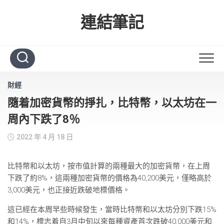
Skip
to
連結筆記
content
財經
隨着加密貨幣的掙扎，比特幣，以太坊在一
周內下跌了8％
2022 年 4 月 18 日
比特幣和以太坊，按市值計算的兩種最大的加密貨幣，在上周
下跌了約8%，這兩種加密貨幣的價格為40,200美元，僅略高於
3,000美元，也正接近跌破地標價格。
這已經在本周早些時候發生，當時比特幣和以太坊分別下跌15%
和14%，標志着自3月中旬以來每種資產首次跌破40,000美元和