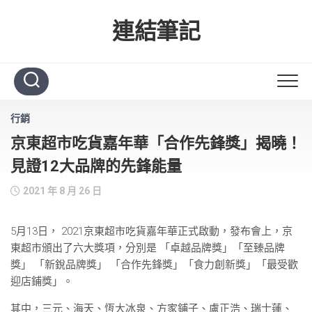
Skip
to
連結筆記
content
行銷
京東超市吃貨嘉年華「合作先鋒獎」揭曉！
見證12大品牌的先鋒能量
2021 年 8 月 26 日
5月13日， 2021京東超市吃貨嘉年華正式啟動，發布會上，京
東超市頒出了六大獎項，分別是 「卓越品牌獎」「至臻品牌
獎」 「新銳品牌獎」 「合作先鋒獎」「食力創新獎」「最受歡
迎店鋪獎」。
其中，三元、海天、恆大冰泉、方家鋪子、盧正浩、瑞士蓮、