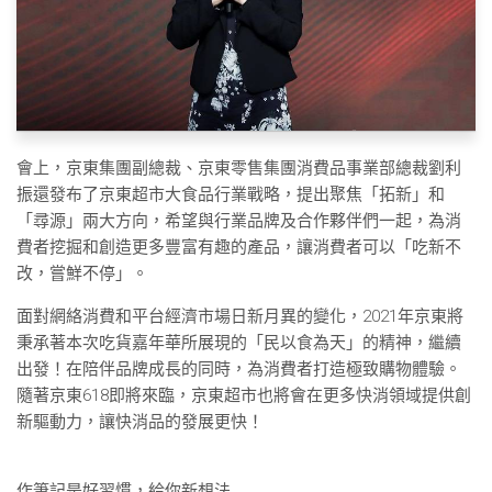
會上，京東集團副總裁、京東零售集團消費品事業部總裁劉利
振還發布了京東超市大食品行業戰略，提出聚焦「拓新」和
「尋源」兩大方向，希望與行業品牌及合作夥伴們一起，為消
費者挖掘和創造更多豐富有趣的產品，讓消費者可以「吃新不
改，嘗鮮不停」。
面對網絡消費和平台經濟市場日新月異的變化，2021年京東將
秉承著本次吃貨嘉年華所展現的「民以食為天」的精神，繼續
出發！在陪伴品牌成長的同時，為消費者打造極致購物體驗。
隨著京東618即將來臨，京東超市也將會在更多快消領域提供創
新驅動力，讓快消品的發展更快！
作筆記是好習慣，給你新想法