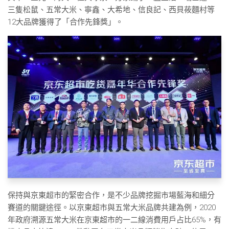
三隻松鼠、五常大米、寧鑫、大希地、信良記、西貝莜麵村等
12大品牌獲得了「合作先鋒獎」。
保持與京東超市的緊密合作，是不少品牌挖掘市場藍海和細分
賽道的關鍵途徑。以京東超市與五常大米品牌共建為例，2020
年政府溯源五常大米在京東超市的一二線消費用戶占比65%，有