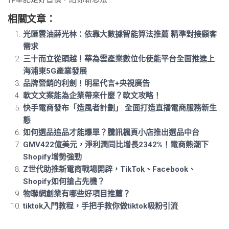
相關文章：
光匯雲油薛光林：依靠大數據智能算法推薦 精準對接顧客
需求
三十而立從頭越！華為雲產業數位化使能平台全面推進上
海浦東5G產業發展
品牌營銷的利劍！明星代言+央視廣告
軟文文案能為企業帶來什麼？軟文攻略！
快手電商發布「造風者計劃」 全面打造直播電商服務新生
態
如何選品追品才能爆單？騰訊楓頁小店推出選品中台
GMV422億美元，淨利潤同比增長2342%！電商熱潮下
Shopify增勢強勁
Z世代助推新電商戰場開辟，TikTok、Facebook、
Shopify如何搶占先機？
物聯網創業有哪些好項目推薦？
tiktok入門教程，手把手教你做tiktok吸粉引流