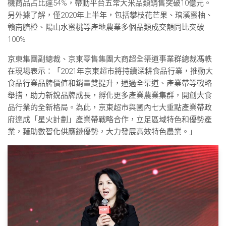
機商品占比達54%，帶動平台五常大米品類銷售突破10億元。
另外據了解，僅2020年上半年，包括攀枝花芒果、琯溪蜜柚、
贛南臍橙、陽山水蜜桃等產地農業多個品類成交額同比突破
100%
京東集團副總裁、京東零售集團大商超全渠道事業群總裁馮軼
在現場表示：「2021年京東超市將持續深耕食品行業，推動大
食品行業品牌價值和銷量雙提升，通過全渠道、產業帶等戰略
舉措，助力新銳品牌成長，孵化更多產業農業集群，開創大食
品行業的全新格局。為此，京東超市與國內七大重點產業帶政
府達成「星火計劃」產業帶戰略合作，立足區域特色和優勢產
業，藉助數智化供應鏈優勢，大力發展高效特色農業。」