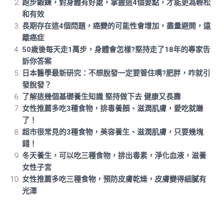
跑步鍛鍊，對身體有好處，掌握這4個要點，才能更為輕松
和有效
長期存在這4個問題，癌變的可能性會增加，盡量避開，遠
離癌症
50歲後每天走1萬步，身體會怎樣?堅持走了18年的專家告
訴你答案
日本醫學最新研究：不想脫發一定要管住嘴?肥胖，咋就引
發脫發？
了解這幾個基礎養生知識 堅持做下去 健康又長壽
女性推薦多吃3種食物，排毒養顏、滋潤肌膚，愛吃就賺
了！
超市很常見的3種食物，美容養生、滋潤肌膚，只要幾塊
錢！
冬天養生，可以吃三種食物，排出毒素，淨化血液，滋養
女性子宮
女性推薦多吃三種食物，預防皮膚乾燥，皮膚變得細膩有
光澤