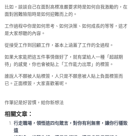
比如，談談自己在面對高標准嚴要求時是如何自我激勵的，在
面對困難險阻時是如何迎難而上的。
工作過程中你是如何思考、如何決策、如何成長的等等，這才
是大家想聽的內容。
從接受工作到回顧工作，基本上涵蓋了工作的全過程。
如果大家能把這五件事情做好了，就有望給人一種「超越期
待」的感覺，你也會被貼上「工作能力出眾」的標簽。
誰說人不願被人貼標簽，人只是不願意被人貼上負面標簽而
已。正面標簽，大家喜歡著呢。
作筆記是好習慣，給你新想法
相關文章：
行走職場，領悟這四句箴言，對你有利無害，讓你行穩致
遠