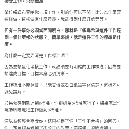
接受工作，只問標准
單位領導布置給你一項工作，別的你可以不問，比如為什麼要
這樣做、這樣做有什麼意義、我能得到什麼好處等等。
但有一件事你必須當面問明白，那就是「領導希望這件工作達
到一個什麼樣的狀態？」簡單來說，就是這件工作的標準是什
麼。
為什麼一定要弄清楚工作標准呢？
因為要想量化考核工作，就必須要有明確的工作標准；因為要
想達成目標，目標本身必須清晰。
工作標准不能意會，只能言傳或者白紙黑字寫清楚，這樣才可
避免誤解。
如果領導期望達到a標准，你卻認為b標准就行了，結果就是你
吭哧吭哧地把工作做到b標准。
滿以為領導會嘉獎你，結果卻得了個「工作不合格」的回答，
你一定會認為受到了不公正的對待，滿腔熱血瞬間冷卻。