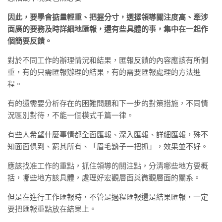
因此，要學會掂量輕重、把握分寸，選擇領導關注度高、牽涉
面廣的要務及時詳細地匯報，還有些具體的事，集中在一起作
個簡要反饋。
對於不同工作的辦理情況和結果，匯報反饋的內容應該有所側
重，有的只需匯報辦理的結果，有的需要匯報處理的方法進
程。
有的還需要分析存在的困難問題和下一步的對策措施，不同情
況區別對待，不能一個模式千篇一律。
有些人希望什麼事情都全面匯報、深入匯報、詳細匯報，殊不
知面面俱到、窮其所有、「眉毛鬍子一把抓」，效果並不好。
應該找准工作的重點，抓住領導的關注點，分清哪些地方要概
括，哪些地方該具體，處理好宏觀層面與微觀層面的關系。
但是在進行工作匯報時，不管是過程匯報還是結果匯報，一定
要把匯報重點放在結果上。