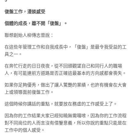
5
復盤工作，漫談感受
個體的成長，離不開「復盤」。
聯想創始人柳傳志曾說：
在這些年管理工作和自我成長中，「復盤」是最令我受益的工
具之一。
在奔忙行走的日日夜夜，從不回頭觀望自己和同行人的職場
人，有可能連前方道路是否正確這最基本的方向感都會喪失。
如果你足夠優秀，做出了讓人驚艷的業績，也許有機會在大會
上或領導面前復盤工作。
這個時候你講話的重點，就要放在務虛的工作感受上了。
因為你的工作結果大家已經知曉無需囉嗦，因為你的工作流程
對不同崗位的人而言沒有借鑒意義，所以你說的重點只能是在
工作中的個人感受。