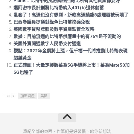
PlanB：比特幣的風險調整回報比所有其他資產都要好
邁阿密市長計劃將比特幣納入401(k)退休儲蓄
亂套了！高通也沒有想到，新款高通驍龍8處理器被玩壞了
巴西參議員提議對綠色比特幣挖礦免稅
英國數字貨幣牌照及數字資產監管全攻略
數據：目前流通的比特幣供應量中約有76%是不流動的
美團外賣開通數字人民幣支付通道
觀點：2022年金價將上漲，但千禧一代將推動比特幣表現
超越黃金
正式確認！大量定製版華為5G手機將上市！華為Mate50加
5G也穩了
Tags:
加密資產
美國
筆記全部的東西，作筆記是好習慣，給你新想法