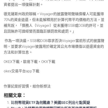
資者提出一項復蘇計劃。
德克薩斯州政府辯稱，Voyager的披露聲明聲稱債權人可能獲得
70%的資金退還，但未能解釋用於計算代幣平均價格的方法，並
補充說，「債務人（Voyager）從未獲得SSB或DOB的許可，並
且因無許可證經營而面臨巨額罰款和處罰。」
作為一項決議，SSB和DOB尋求否決Voyager當前形式的披露聲
明，並要求Voyager披露用於確定其公允市場價值以退還資金的
方法和計算信息。
OKEX下載，歐易下載，OKX下載
okex交易平台app下載
作筆記是好習慣，給你新想法
相關文章：
比特幣現貨ETF為何難產？美國SEC列出七點質疑