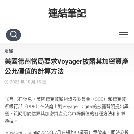
Skip
to
連結筆記
content
財經
美國德州當局要求Voyager披露其加密資產
公允價值的計算方法
2022 年 10 月 15 日
10月15日消息，美國德克薩斯州證券委員會（SSB）和德克薩
斯銀行部（DOB）在法庭上對Voyager Digital的披露聲明提出異
議，質疑用於估算其加密資產公允市場價值的各種方法和計算
過程。
Voyager Digital於2022年7月在紐約申請第11章破產，同時為投