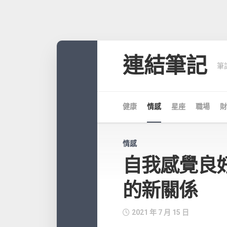
Skip
to
連結筆記
筆
content
健康
情感
星座
職場
財
情感
自我感覺良
的新關係
2021 年 7 月 15 日