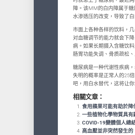
障。该MM的白内障属于糖
水渗透压的改变，导致了白
市面上各种各样的饮料，几
对血糖调节的能力就会下降
病。如果长期摄入含糖饮料
肠胃功能失调、骨质疏松、
糖尿病是一种代谢性疾病，
失明的概率是正常人的25
吧，用白水替代，这将让你
相關文章：
食用蘋果可能有助於降
一些植物化學物質具有
COVID-19變體個人總
高血壓並非突然發生的