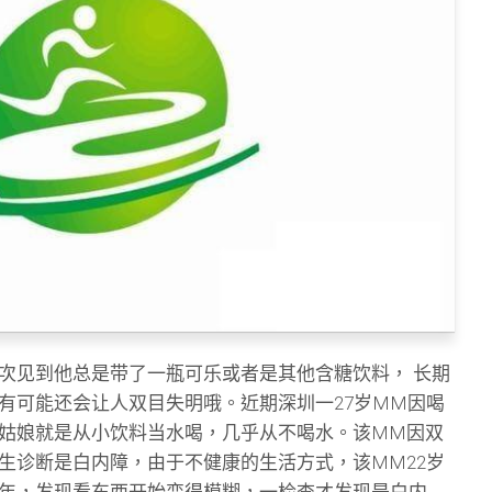
次见到他总是带了一瓶可乐或者是其他含糖饮料， 长期
有可能还会让人双目失明哦。近期深圳一27岁MM因喝
姑娘就是从小饮料当水喝，几乎从不喝水。该MM因双
生诊断是白内障，由于不健康的生活方式，该MM22岁
年，发现看东西开始变得模糊，一检查才发现是白内