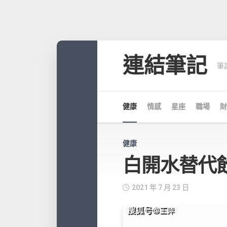
Skip
to
連結筆記
筆
content
健康
情感
星座
職場
財
健康
白開水替代
2021 年 7 月 23 日