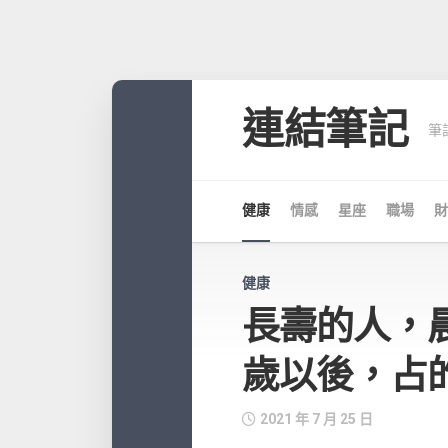
Skip
to
連結筆記
筆
content
健康
情感
星座
職場
財
健康
長壽的人，晨
歲以後，占
2021 年 7 月 25 日