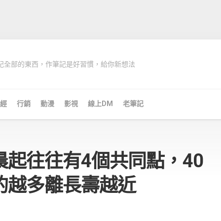
記全部的東西，作筆記是好習慣，給你新想法
經
行銷
動漫
影視
線上DM
老筆記
起往往有4個共同點，40
的越多離長壽越近