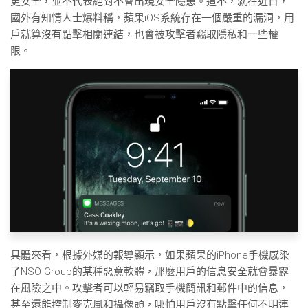
更安全，並不代表絕對不會出現安全隱患。這不，就在近日，
國外有知情人士爆料稱，蘋果iOS系統存在一個嚴重的漏洞，用
戶就算沒有點擊相關連結，也會被攻擊者竊取隱私和一些權
限。
具體來看，根據外媒的報導顯示，如果蘋果的iPhone手機感染
了NSO Group的某種惡意軟體，那麼用戶的信息安全就會暴露
在風險之中。攻擊者可以輕易竊取手機簡訊和郵件中的信息，
甚至還能控制麥克風和攝像頭，哪怕用戶沒有點擊任何不明連