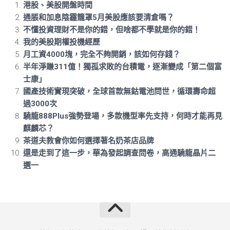
港股、美股開盤時間
通脹和加息陰霾籠罩5月美股應該要清倉嗎？
不懂投資理財不是你的錯，但啥都不學就是你的錯！
我的美股期權投機經歷
月工資4000塊，完全不夠開銷，該如何存錢？
半年淨賺311億！獨孤求敗的台積電，逐漸變成「第二個富
士康」
國產技術實現突破，全球首款無鈷電池問世，循環壽命超
過3000次
驍龍888Plus強勢登場，多款機型率先支持，何時才能再見
麒麟芯？
茶道夫教會你如何選擇著名奶茶店品牌
還是走到了這一步，華為發起調查問卷，高通驍龍晶片二
選一