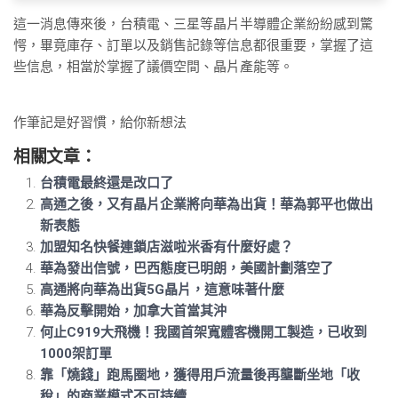
這一消息傳來後，台積電、三星等晶片半導體企業紛紛感到驚
愕，畢竟庫存、訂單以及銷售記錄等信息都很重要，掌握了這
些信息，相當於掌握了議價空間、晶片產能等。
作筆記是好習慣，給你新想法
相關文章：
台積電最終還是改口了
高通之後，又有晶片企業將向華為出貨！華為郭平也做出
新表態
加盟知名快餐連鎖店滋啦米香有什麼好處？
華為發出信號，巴西態度已明朗，美國計劃落空了
高通將向華為出貨5G晶片，這意味著什麼
華為反擊開始，加拿大首當其沖
何止C919大飛機！我國首架寬體客機開工製造，已收到
1000架訂單
靠「燒錢」跑馬圈地，獲得用戶流量後再壟斷坐地「收
稅」的商業模式不可持續