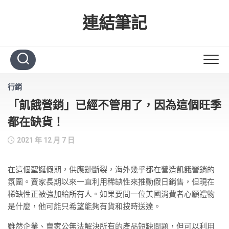
Skip
to
連結筆記
content
行銷
「飢餓營銷」已經不管用了，因為這個旺季
都在缺貨！
2021 年 12 月 7 日
在這個聖誕假期，供應鏈斷裂，海外幾乎都在營造飢餓營銷的
氛圍。賣家長期以來一直利用稀缺性來推動假日銷售，但現在
稀缺性正被強加給所有人。如果要問一位美國消費者心願禮物
是什麼，他可能只希望能夠有貨和按時送達。
雖然企業、賣家公無法解決所有的產品短缺問題，但可以利用