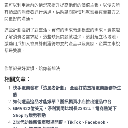
家可以利用當前的情況來提升提高他們的價值主張，以便與所
有類型的消費者進行溝通，供應鏈問題恰巧就需要買賣雙方之
間更好的溝通。
這些計劃強調了對靈活、實時的需求預測模型的需求。賣家越
了解消費者需求點，這些缺貨問題就越少。這對建立私域池，
激勵用戶加入會員計劃獲得想要的產品以及賣家、企業主來說
都是雙贏。
作筆記是好習慣，給你新想法
相關文章：
快手電商發布「造風者計劃」 全面打造直播電商服務新生
態
如何選品追品才能爆單？騰訊楓頁小店推出選品中台
GMV422億美元，淨利潤同比增長2342%！電商熱潮下
Shopify增勢強勁
Z世代助推新電商戰場開辟，TikTok、Facebook、