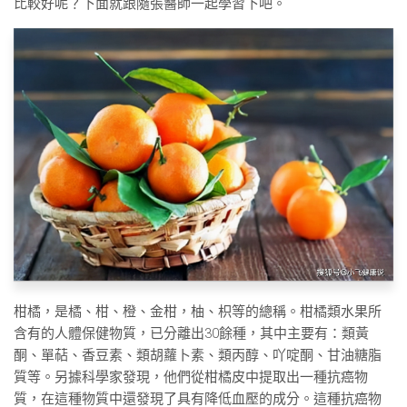
比較好呢？下面就跟隨張醫師一起學習下吧。
柑橘，是橘、柑、橙、金柑，柚、枳等的總稱。柑橘類水果所
含有的人體保健物質，已分離出30餘種，其中主要有：類黃
酮、單萜、香豆素、類胡蘿卜素、類丙醇、吖啶酮、甘油糖脂
質等。另據科學家發現，他們從柑橘皮中提取出一種抗癌物
質，在這種物質中還發現了具有降低血壓的成分。這種抗癌物