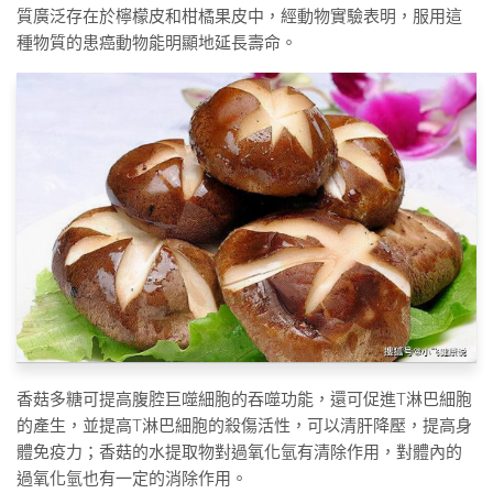
質廣泛存在於檸檬皮和柑橘果皮中，經動物實驗表明，服用這
種物質的患癌動物能明顯地延長壽命。
香菇多糖可提高腹腔巨噬細胞的吞噬功能，還可促進T淋巴細胞
的產生，並提高T淋巴細胞的殺傷活性，可以清肝降壓，提高身
體免疫力；香菇的水提取物對過氧化氫有清除作用，對體內的
過氧化氫也有一定的消除作用。