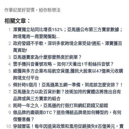
作筆記是好習慣，給你新想法
相關文章：
澤寶獨立站同比增長152%；亞馬遜公布第三方賣家數據；
跨境電商一周要聞盤點…
政府發錢不手軟，深圳多家跨境企業受益!通拓、澤寶獲百
萬資助!
亞馬遜賣家為什麼那麼熱衷於刷單？
雲手機抖音養號攻略 – 如何7天養出1千粉絲抖音號？
縱騰與多方企業布局航空貨運;騰訊大股東以47億美元收購
跨境支付平台
倒計時5個月！亞馬遜黑五網一準備，到底該怎麼安排？！
亞馬遜全力以赴百貨計劃？技術加持的實體店將推出自有
品牌或與三方賣家的組合
耗時一年之久，亞馬遜的打假打到網紅罰錢又認錯
做品牌的盡頭是DTC？這些傳統品牌是如何轉型的，有何
借鑒意義？
穿越雷區！每年因退貨政策和濫用促銷損失8百億美元，賣