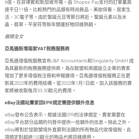
6倍，在菲律賓和新加坡市場，由 Shopee Pay支付的訂單量高
達平日11倍。比較熱門的品類有時尚飾品、美妝保養、居家生
活、3C電子等。由於聖誕元旦等節日將近，聖誕元素以及水
晶、翡翠、平安符等新年開運好物同樣熱銷。
展開全文
亞馬遜新增兩家VAT稅務服務商
亞馬遜增值稅服務宣布J&P Accountants和Singularity GmbH 成
為其最新的稅務服務提供商，為在歐盟和英國設立企業的賣家
增加了更多增值稅注冊和申報選項。亞馬遜增值稅服務正在更
新其2022年的費用結構。從2022年1月1日起，加入該服務的賣
家將被收取每月33.30歐元的費用。
eBay法國站賣家因EPR規定需提供額外信息
eBay發布公告表示，根據法國EPR的法律規定，賣家需要在
eBay平台部分品類的刊登中提供一些額外的信息。除此之外，
eBay將對於從歐盟境外直郵到法國的所有物品代收增值稅，此
項規定對超過150歐元的物品也將同樣適用。