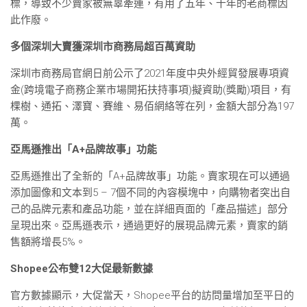
標，導致不少賣家被無辜牽連，有用了五年、十年的老商標因
此作廢。
多個深圳大賣獲深圳市商務局超百萬資助
深圳市商務局官網日前公示了2021年度中央外經貿發展專項資
金(跨境電子商務企業市場開拓扶持事項)擬資助(獎勵)項目，有
棵樹、通拓、澤寶、賽維、易佰網絡等在列，金額大部分為197
萬。
亞馬遜推出「A+品牌故事」功能
亞馬遜推出了全新的「A+品牌故事」功能。賣家現在可以通過
添加圖像和文本到5 – 7個不同的內容模塊中，向購物者突出自
己的品牌元素和產品功能，並在詳細頁面的「產品描述」部分
呈現出來。亞馬遜表示，通過更好的展現品牌元素，賣家的銷
售額將增長5%。
Shopee公布雙12大促最新數據
官方數據顯示，大促當天，Shopee平台的訪問量增加至平日的