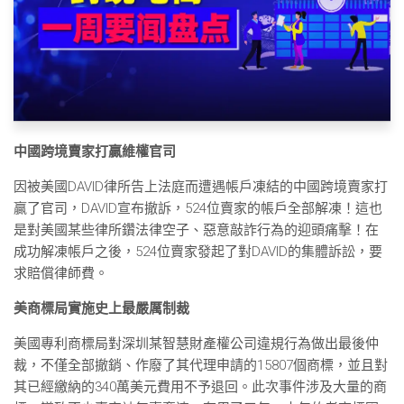
中國跨境賣家打贏維權官司
因被美國DAVID律所告上法庭而遭遇帳戶凍結的中國跨境賣家打
贏了官司，DAVID宣布撤訴，524位賣家的帳戶全部解凍！這也
是對美國某些律所鑽法律空子、惡意敲詐行為的迎頭痛擊！在
成功解凍帳戶之後，524位賣家發起了對DAVID的集體訴訟，要
求賠償律師費。
美商標局實施史上最嚴厲制裁
美國專利商標局對深圳某智慧財產權公司違規行為做出最後仲
裁，不僅全部撤銷、作廢了其代理申請的15807個商標，並且對
其已經繳納的340萬美元費用不予退回。此次事件涉及大量的商