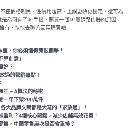
，不僅價格親民、性價比超高、上網更快更穩定、還可為
這就是為何有了4G手機，購買一個4G無線路由器的原因，
擁有，快快去聯系互電購買吧。
彈珠臺，你必須懂得旁敲側擊！
不算創意」
最好？
能放過的營銷熱點！
途
狂 – A算法的秘密
一年下架200萬件
難！各大品牌文案都是大寫的「求放過」！
鋪盈利？4個核心關鍵，減少店鋪無效花費！
零售，中國零售座次是否會重排？