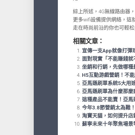
綜上所述，4G無線路由器
更多wifi設備提供網絡，
走在時尚前沿的你也可輕松
相關文章：
宣傳一支App就像打
面對現實「不能賺錢就
坐銷和行銷，先做哪種
H5互動游戲營銷！不
亞馬遜刷單系統5大用
亞馬遜刷單為什麼那麼瘋
這種產品不能賣！亞馬遜
今年3.8節營銷太為
淘寶天貓，如何提升店
蘇寧未來十年聚焦場景