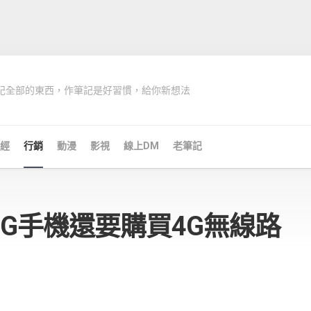
記全部的東西，作筆記是好習慣，給你新想法
經
行銷
動漫
影視
線上DM
老筆記
G手機還要購買4G無線路