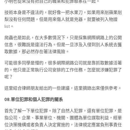
小明也從來沒有把自己的職業和犯罪聯系在一起。
技術本身是不違法的，就好像一把水果刀，如果用來削蘋果削
梨沒有任何問題，但是用來傷人就是兇器，就要被列入物證
list。
爬蟲也是如此，在大多數情況下，只是採集網際網路上的公開
信息，很難說是違法行為。但是一旦涉及入侵到別人系統去獲
取數據，那必然存在著法律風險。
可能很多同學是懵的，很多網際網路公司就是靠抓取數據活著
的。他只是正常執行公司安排的工作任務，怎麼就涉嫌犯罪了
呢？
這里結合律師朋友給出的一些建議，這里摘錄出來僅供參考。
08.單位犯罪和個人犯罪的關系
首先了解一下單位犯罪。除了自然人犯罪，還有單位犯罪，是
指公司、企業、事業單位、機關、團體為單位謀取利益，經單
位決策機構或者負責人決定實施的，法律規定應當負刑事責任