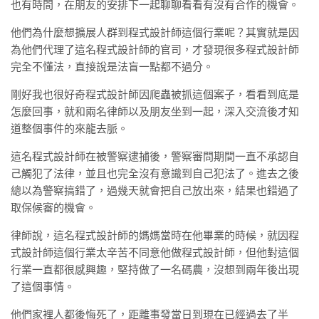
也有時間，在朋友的安排下一起聊聊看看有沒有合作的機會。
他們為什麼想擴展人群到程式設計師這個行業呢？其實就是因
為他們代理了這名程式設計師的官司，才發現很多程式設計師
完全不懂法，直接說是法盲一點都不過分。
剛好我也很好奇程式設計師因爬蟲被抓這個案子，看看到底是
怎麼回事，就和兩名律師以及朋友坐到一起，深入交流後才知
道整個事件的來龍去脈。
這名程式設計師在被警察逮捕後，警察審問期間一直不承認自
己觸犯了法律，並且也完全沒有意識到自己犯法了。進去之後
總以為警察搞錯了，過幾天就會把自己放出來，結果也錯過了
取保候審的機會。
律師說，這名程式設計師的媽媽當時在他畢業的時候，就因程
式設計師這個行業太辛苦不同意他做程式設計師，但他對這個
行業一直都很感興趣，堅持做了一名碼農，沒想到兩年後出現
了這個事情。
他們家裡人都後悔死了，距離事發當日到現在已經過去了半