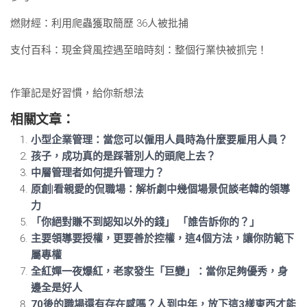
燃財經：利用爬蟲獲取簡歷 36人被批捕
支付百科：現金貸風控遇至暗時刻：整個行業快被抓完！
作筆記是好習慣，給你新想法
相關文章：
小型企業管理：當您可以僱用人員時為什麼要雇用人員？
孩子，成功真的是踩著別人的頭爬上去？
中層管理者如何提升管理力？
原創|看親愛的侃職場：解析劇中幾個場景侃談老韓的領導
力
「你絕對賺不到認知以外的錢」 「誰告訴你的？」
主要領導要授權，更要善於控權，這4個方法，讓你防範下
屬專權
全紅嬋一夜爆紅，老家發生「巨變」：當你足夠優秀，身
邊全是好人
70後的職場還有存在感嗎？人到中年，放下這3樣東西才能