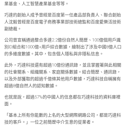
業基金、人工智慧產業基金等等。
巧達的創始人成予曾經是百度第一任產品部負責人、聯合創始
人沈毅曾經是百度電子商務事業部技術總監和百度愛樂活技術
副總裁。
公司曾宣稱通過整合多達2.2億份自然人簡歷、100億個用戶識
別ID組合和1000億+用戶綜合數據，繪制出了涉及中國8億人口
的多維度數據。其中，包含個人隱私與非隱私信息。
此外，巧達科技還有超過10億份通訊錄，並且掌握著與此相關
的社會關系、組織關系、家庭關係數據。結合簡歷、通訊錄，
以及外部獲取的超過千億條其他用戶數據，巧達科技自稱擁有
超過8億自然人的認知數據。
也就是說，超過57%的中國人的信息都在巧達科技的資料庫裡
面。
「基本上所有你能數的上名的大型網際網路公司，都是巧達科
技的客戶。」一位之前簡歷中介生意的從業者。