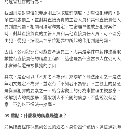
的危害社會的行為。
我國刑法對單位犯罪原則上採取雙罰制度，即單位犯罪的，對
單位判處罰金，並對其直接負責的主管人員和其他直接責任人
員判處刑罰。相關司法解釋規定，在審理單位故意犯罪案件
時，對其直接負責的主管人員和其他直接責任人員，可不區分
主犯、從犯，按照其在單位犯罪中所起的作用判處刑罰。
因此，公司犯罪有可能會牽連員工，尤其是案件中對非法獲取
數據有直接責任的爬蟲工程師。這也是為什麼當事人在公司人
小言微但還是被批捕的原因。
其次，是否可以「不知者不為罪」來辯解？刑法原則之一是法
無明文規定不為罪，並沒有「不知者不為罪」。主觀上的惡意
是衡量犯罪的要素之一，結合客觀上的行為來推理主觀惡意。
破解別人的伺服器，獲取別人不公開的信息，不能說沒有惡
意，不能以不懂法來搪塞。
09.重點：什麼樣的爬蟲是違法？
如果爬蟲程序採集到公民的姓名、身份證件號碼、通信通訊聯