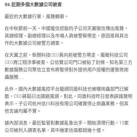
06.近期多個大數據公司被查
最近的大數據行業，風聲鶴唳。
在中秋節前一天，中國電信控股的子公司天翼徵信傳出風聲，
其總經理、副總經理以及市場人員被警察帶走，原因是與其合
作的大數據公司被警方調查。
在天翼之前，新顏科技CEO黃向前被警方帶走、魔蠍科技公司
CEO周江翔涉事被查、公信寶公司門口被貼了封條、知名第三方
數據服務公司聚信立宣布將暫停對外提供用戶授權的運營商爬
蟲服務……
此外，國內大數據風控平台龍頭同盾科技也被曝爬蟲部門已解
散，CEO蔣韜已出國避風頭，對此，同盾科技昨日發表辟謠聲明
表示，子公司杭州信川科技有限公司確實停止爬蟲業務，但其
他言論均屬不實。
據內部消息，最近監管對數據亂象出手，開始清理行動，15家
公司被列入調查名單，其中幾家估值都超幾十億。