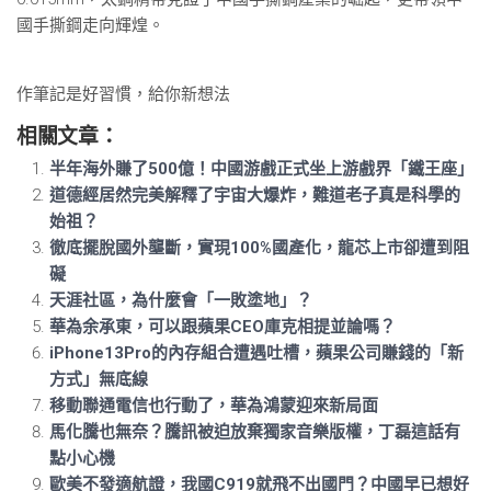
國手撕鋼走向輝煌。
作筆記是好習慣，給你新想法
相關文章：
半年海外賺了500億！中國游戲正式坐上游戲界「鐵王座」
道德經居然完美解釋了宇宙大爆炸，難道老子真是科學的
始祖？
徹底擺脫國外壟斷，實現100%國產化，龍芯上市卻遭到阻
礙
天涯社區，為什麼會「一敗塗地」？
華為余承東，可以跟蘋果CEO庫克相提並論嗎？
iPhone13Pro的內存組合遭遇吐槽，蘋果公司賺錢的「新
方式」無底線
移動聯通電信也行動了，華為鴻蒙迎來新局面
馬化騰也無奈？騰訊被迫放棄獨家音樂版權，丁磊這話有
點小心機
歐美不發適航證，我國C919就飛不出國門？中國早已想好