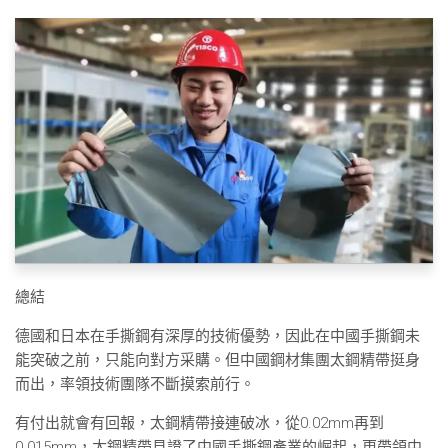
總結
德國和日本在手撕鋼有深厚的技術優勢，因此在中國手撕鋼未
能突破之前，只能向對方采購。但中國鋼材集團太鋼精帶挺身
而出，率領技術團隊不斷摸索前行。
有付出就會有回報，太鋼精帶接連破冰，從0.02mm再到
0.015mm，太鋼精帶見證了中國手撕鋼產業的崛起，更帶領中