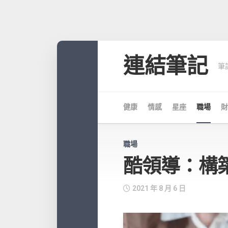
Skip
to
連結筆記
筆
content
健康
情感
星座
職場
財
職場
酷領導：構
2021 年 8 月 6 日