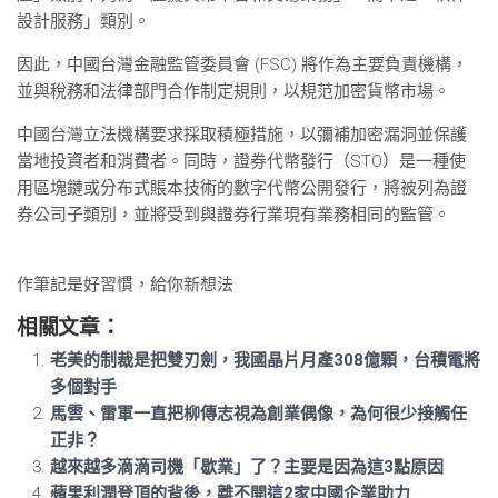
設計服務」類別。
因此，中國台灣金融監管委員會 (FSC) 將作為主要負責機構，
並與稅務和法律部門合作制定規則，以規范加密貨幣市場。
中國台灣立法機構要求採取積極措施，以彌補加密漏洞並保護
當地投資者和消費者。同時，證券代幣發行（STO）是一種使
用區塊鏈或分布式賬本技術的數字代幣公開發行，將被列為證
券公司子類別，並將受到與證券行業現有業務相同的監管。
作筆記是好習慣，給你新想法
相關文章：
老美的制裁是把雙刃劍，我國晶片月產308億顆，台積電將
多個對手
馬雲、雷軍一直把柳傳志視為創業偶像，為何很少接觸任
正非？
越來越多滴滴司機「歇業」了？主要是因為這3點原因
蘋果利潤登頂的背後，離不開這2家中國企業助力