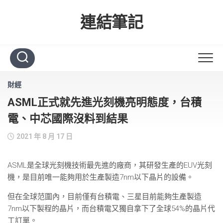
Skip
to
連結筆記
content
財經
ASML正式就先進光刻機亮明態度，台積
電、中芯國際沒料到結果
2021 年 8 月 17 日
ASML是全球光刻機技術最先進的廠商，其研發生產的EUV光刻
機，是目前唯一能夠用於生產製造7nm以下晶片的設備。
但在全球范圍內，目前僅有台積電、三星目前能夠生產製造
7nm以下製程的晶片，而台積電又獨自拿下了全球54%的晶片代
工訂單。