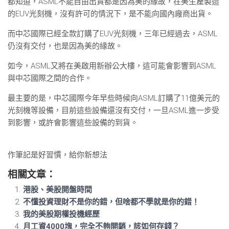
都知道，ASML不能自由出貨都是因為美的緣故，在美生產製造
的EUV光刻機，沒有許可的情況下，是不能向國內廠商出貨。
而中芯國際已經全款訂購了EUV光刻機，三年已經過去，ASML
仍沒有交付，也是因為美的緣故。
如今，ASML又將在美啟用新辦公大樓，這可能會影響到ASML
與中芯國際之間的合作。
最主要的是，中芯國際今年早些時候向ASML訂購了11億美元的
光刻機等設備，目前這些設備還沒有交付，一旦ASML進一步受
到影響，或許會影響這些設備的到貨。
作筆記是好習慣，給你新想法
相關文章：
港股、美股開盤時間
不懂投資理財不是你的錯，但啥都不學就是你的錯！
我的美股期權投機經歷
月工資4000塊，完全不夠開銷，該如何存錢？