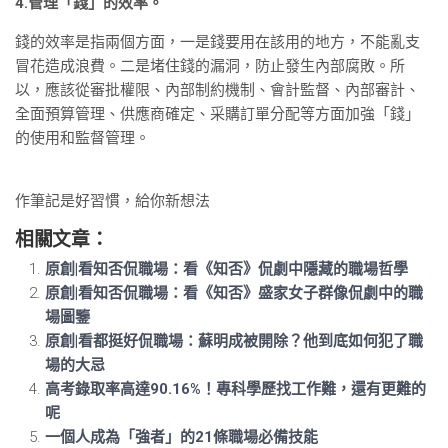
4.管理「錢」的效率。
錢的效率是指兩個方面，一是錢要用在該用的地方，不能亂支
冒花造成浪費。二是堵住錢的漏洞，防止發生內部腐敗。所
以，應該從審批權限、內部制約機制、會計監督、內部審計、
全面預算管理、供應商確定、采購訂單分配等方面加強「錢」
的使用和監督管理。
作筆記是好習慣，給你新想法
相關文章：
原創|看知否侃職場：看《知否》侃劇中隱藏的職場哲學
原創|看知否侃職場：看《知否》盛家女子群像侃劇中的職
場圖鑒
原創|看都挺好侃職場：蘇明成被開除？他到底如何犯了職
場的大忌
高考錄取率高達90.16%！專科學歷找工作難，還有更難的
呢
一個人成為「強者」的21條職場必備技能