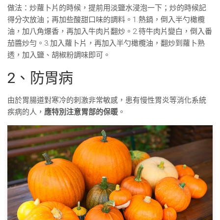
做法：炒蘿卜片的時候，提前用淡鹽水浸泡一下；炒的時候記
得分次放油；再加些酸甜口味的調料。1.熱鍋，倒入半勺橄欖
油，加八角爆香，再加入牛肉片翻炒。2.待牛肉片變白，倒入番
茄醬炒勻。3.加入蘿卜片，再加入半勺橄欖油，翻炒到蘿卜熟
透，加入鹽、胡椒粉調味即可。
2、防胃病
由於胃腸道對寒冷的刺激非常敏感，患有慢性胃炎等消化系統
疾病的人，
應特別注意胃部的保暖
。