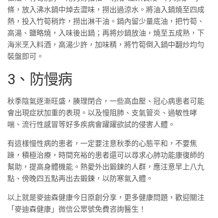
條，放入沸水鍋中焯去澀味，撈出過涼水。將油入鍋燒至四成
熱，投入竹筍稍炸，撈出淋干油。鍋內留少量底油，把竹筍、
高湯、鹽略燒，入味後出鍋；再將炒鍋放油，燒至五成熟，下
海米烹入料酒，高湯少許，加味精，將竹筍倒入鍋中翻炒均勻
裝盤即可。
3、防慢病
秋季陰氣逐漸旺盛，腠理閉合，一些高血壓、冠心病患者可能
會出現症狀加重的表現。以及慢阻肺、支氣管炎、過敏性哮
喘、流行性感冒等好多疾病會躍躍欲試的侵害人體。
有這樣慢性病的患者，一定要注意秋季的心態平和，不要焦
躁，積極治療，時間充裕的患者還可以尋求心肺功能康復師的
幫助，提高身體機能。熱愛外出鍛鍊的人群，應注意早上八九
點、傍晚四五點再出去鍛鍊，以防寒氣入體。
以上就是麥迪森健康今日原創分享，更多健康問題，歡迎關注
「麥迪森健康」微信公眾號免費咨詢醫生！