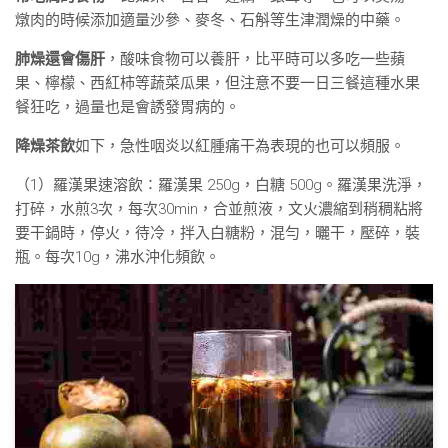
燉肉的時候添加適量沙參、麥冬、石斛等生津潤燥的中藥。
肺燥還會傷肝
，酸味食物可以養肝，比平時可以多吃一些蘋
果、檸檬、西紅柿等蔬菜瓜果，但注意不要一日三餐這種水果
餐狂吃，過量也是會誘發胃病的。
降燥茶飲
如下，急性咽炎以紅腫痛干為表現的也可以頻服。
（1）羅漢果速溶飲∶羅漢果 250g，白糖 500g。羅漢果洗淨，
打碎，水煎3次，每次30min，合並煎液，文火濃縮到稍稠粘將
要干鍋時，停火，待冷，拌入白糖粉，混勻，曬干，壓碎，裝
瓶。每次10g，沸水沖化頻飲。