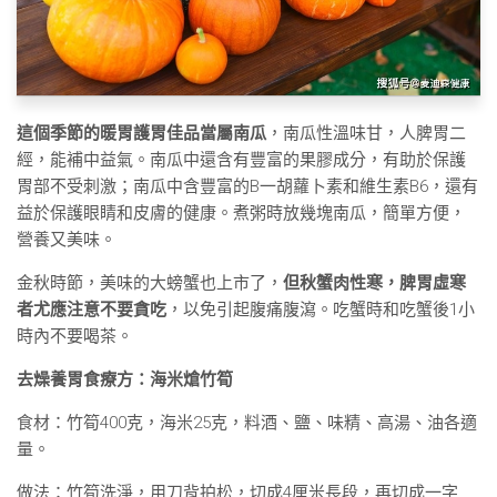
這個季節的暖胃護胃佳品當屬南瓜
，南瓜性溫味甘，人脾胃二
經，能補中益氣。南瓜中還含有豐富的果膠成分，有助於保護
胃部不受刺激；南瓜中含豐富的B一胡蘿卜素和維生素B6，還有
益於保護眼睛和皮膚的健康。煮粥時放幾塊南瓜，簡單方便，
營養又美味。
金秋時節，美味的大螃蟹也上市了，
但秋蟹肉性寒，脾胃虛寒
者尤應注意不要貪吃
，以免引起腹痛腹瀉。吃蟹時和吃蟹後1小
時內不要喝茶。
去燥養胃食療方：海米熗竹筍
食材：竹筍400克，海米25克，料酒、鹽、味精、高湯、油各適
量。
做法：竹筍洗淨，用刀背拍松，切成4厘米長段，再切成一字