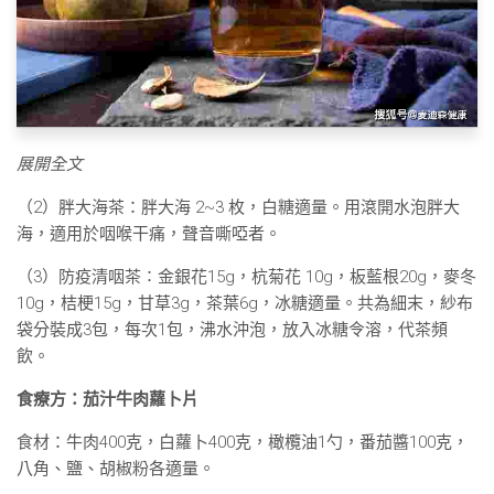
展開全文
（2）胖大海茶：胖大海 2~3 枚，白糖適量。用滾開水泡胖大
海，適用於咽喉干痛，聲音嘶啞者。
（3）防疫清咽茶∶金銀花15g，杭菊花 10g，板藍根20g，麥冬
10g，桔梗15g，甘草3g，茶葉6g，冰糖適量。共為細末，紗布
袋分裝成3包，每次1包，沸水沖泡，放入冰糖令溶，代茶頻
飲。
食療方：茄汁牛肉蘿卜片
食材：牛肉400克，白蘿卜400克，橄欖油1勺，番茄醬100克，
八角、鹽、胡椒粉各適量。