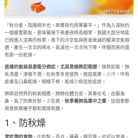
「秋分者，陰陽相半也。故晝夜均而寒暑平。」作為入深秋的
一個重要節氣，意味著接下來晝夜時長相等，我國大部分地區
已經進入涼爽的秋季，南下的冷空氣與逐漸衰減的暖濕空氣相
遇，產生一次次的降水，氣溫也一次次地下降，伴隨而來的還
有那一份乾燥。
這樣的氣候易患衛分病症，尤其是燥熱犯衛證
。燥熱犯衛，肺
失清肅，津傷不潤，在秋季多見發熱，微惡風寒，少汗，伴有
皮膚及口鼻乾燥，咽喉干疼，乾咳少痰這些症狀。
肺與自然界的秋氣相應，肺肺在體合皮，其華在毛，在竅為
鼻。為了防禦外邪，少生病，
秋季養肺為重中之重
，這個季節
易發疾病幾乎都和傷燥有關。
1、防秋燥
常吃潤的食物
，比如梨、百合、蓮藕、銀耳等。也可以煲湯、