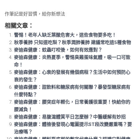
作筆記是好習慣，給你新想法
相關文章：
警惕！老年人缺乏葉酸危害大，這些食物要多吃！
秋季養肺 只知道吃梨？秋季潤肺養肺 建議常吃這5種食物
麥迪森健康：蚊蟲叮咬後，如何有效應對？
麥迪森健康：炎熱夏季，警惕臭雞蛋味氣體，吸一口可致
命！
麥迪森健康：心衰的發展有幾個病程？生活中如何預防心
衰的發生？
麥迪森健康：甜飲料和糖尿病有何關聯？暴發型糖尿病有
什麼特點？
麥迪森健康：腰突症年輕化，日常養護很重要！快給你的
腰減負！
麥迪森健康：易腹瀉體質平日怎麼辦？中醫緩解有妙招
麥迪森健康：體檢後發現心電圖提示ST段改變嚴重嗎？要
治療嗎？