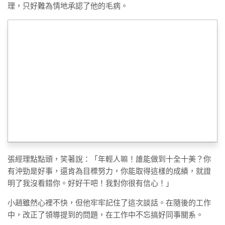
理，只好難為情地承認了他的毛病。
張經理點點頭，笑著說：「年輕人嘛！誰能做到十全十美？你
有沖勁是好事，還肯為目標努力，你能取得這樣的成績，就證
明了我沒看錯你。好好干吧！我對你很有信心！」
小趙雖然心裡不快，但他牢牢記住了這次談話。在隨後的工作
中，改正了領導提到的問題，在工作中不忘搞好同事關系。