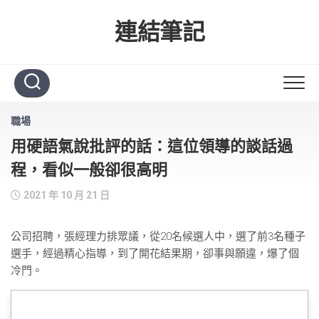
Skip
to
連結筆記
content
職場
用硬語氣說批評的話：這位領導的談話過
程，看似一般卻很高明
2021 年 10 月 21 日
公司招聘，張經理力排眾議，從20名候選人中，選了前3名種子
選手，經過精心指導，到了開花結果期，卻事與願違，爆了個
冷門。