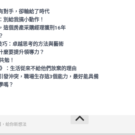
有對手，卻輸給了時代
：別給我搞小動作！
，這個房產采購經理獲刑16年
？
維技巧：卓越思考的方法與藝術
什麼要提升領導力？
共勉！
孩》：生活從來不給他們放棄的理由
引發沖突，職場生存這3個能力，最好能具備
學嗎？
慣，給你新想法