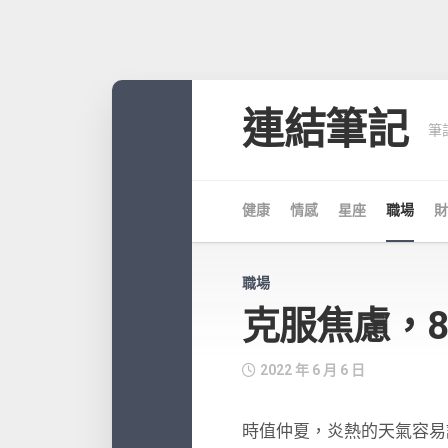
Skip
to
連結筆記
筆
content
健康
情感
星座
職場
財
職場
克服焦慮，
2022 年 6 月 6 日
時值仲夏，炎熱的天氣容易