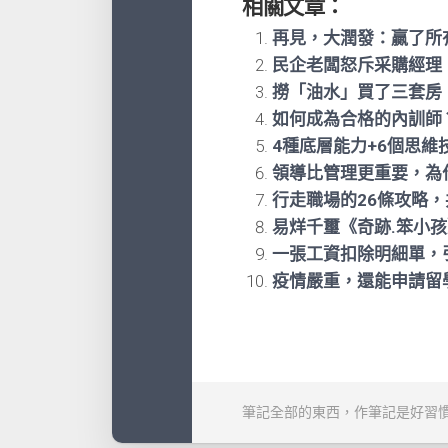
相關文章：
再見，大潤發：贏了所
民企老闆怒斥采購經理
撈「油水」買了三套房
如何成為合格的內訓師
4種底層能力+6個思
領導比管理更重要，為
行走職場的26條攻略，
易烊千璽《奇跡.笨小
一張工資扣除明細單，
疫情嚴重，還能申請留
筆記全部的東西，作筆記是好習