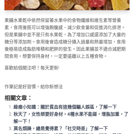
果脯水果乾中依然保留著水果中的食物纖維和維生素等營養
素，食用後既可以增強飽腹感、減少飲食量和促進消化排泄。
但是果脯中並不是只有水果乾，為了增加口感還添加了大量的
糖分等添加劑。食用後會造成糖分攝入過量和熱量增加，食用
後極易造成脂肪堆積和肥胖的發生。因此果脯並不適合減肥期
間食用。想要保持身材，一定要遠離以上五種食物。
喜歡給個關注吧！每天更新!
作筆記是好習慣，給你新想法
相關文章：
綠瘦小知識：關於貧血有這幾個騙人誤區，了解一下
秋天了，女性想要好身材，4種水果不能碰，增脂加重，了
解一下！
莫名煩躁，總是覺得累？「社交時差」了解一下