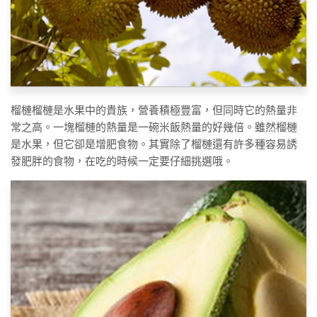
榴槤榴槤是水果中的貴族，營養積極豐富，但同時它的熱量非
常之高。一塊榴槤的熱量是一碗米飯熱量的好幾倍。雖然榴槤
是水果，但它卻是增肥食物。其實除了榴槤還有許多種容易誘
發肥胖的食物，在吃的時候一定要仔細挑選哦。